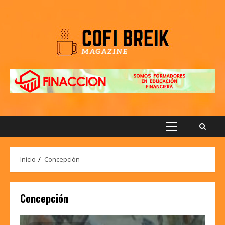
Saltar
al
contenido
Menú
principal
Inicio
Concepción
Concepción