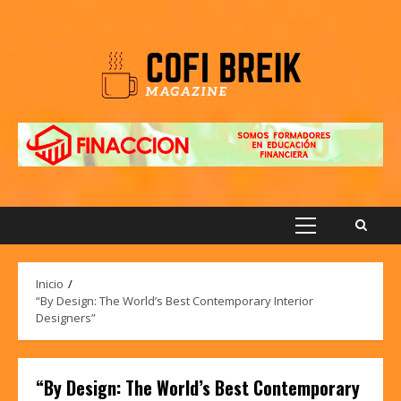
Saltar
al
contenido
Menú
principal
Inicio
“By Design: The World’s Best Contemporary Interior
Designers”
“By Design: The World’s Best Contemporary