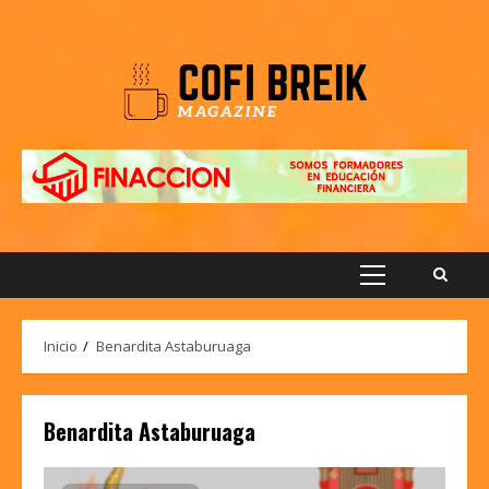
Saltar
al
contenido
Menú
principal
Inicio
Benardita Astaburuaga
Benardita Astaburuaga