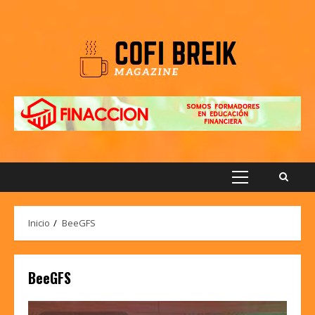
Saltar
al
contenido
Menú
principal
Inicio
BeeGFS
BeeGFS