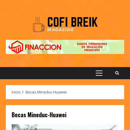
Saltar
al
contenido
Menú
principal
Inicio
Becas Mineduc-Huawei
Becas Mineduc-Huawei