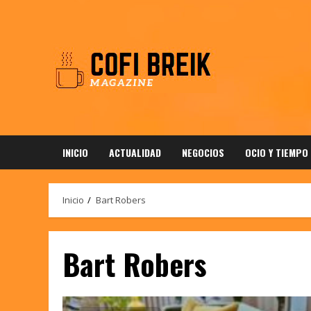
Saltar
al
contenido
INICIO
ACTUALIDAD
NEGOCIOS
OCIO Y TIEMPO
Inicio
Bart Robers
Bart Robers