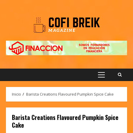
Saltar
al
contenido
Menú
principal
Inicio
Barista Creations Flavoured Pumpkin Spice Cake
Barista Creations Flavoured Pumpkin Spice
Cake