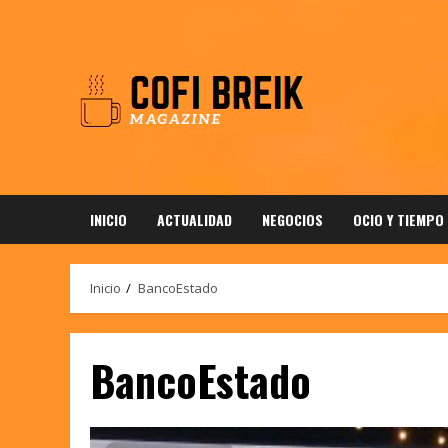
Saltar
al
contenido
INICIO
ACTUALIDAD
NEGOCIOS
OCIO Y TIEMPO
Inicio
BancoEstado
BancoEstado