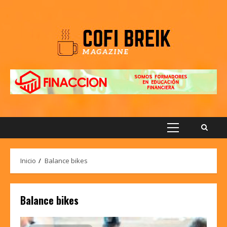
Saltar
al
contenido
Menú
principal
Inicio
Balance bikes
Balance bikes