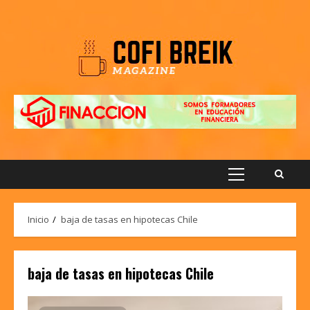
Saltar
al
contenido
Menú
principal
Inicio
baja de tasas en hipotecas Chile
baja de tasas en hipotecas Chile