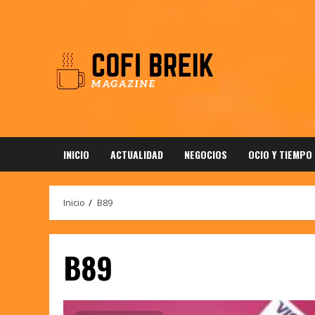
Saltar
al
contenido
INICIO
ACTUALIDAD
NEGOCIOS
OCIO Y TIEMPO
Inicio
B89
B89