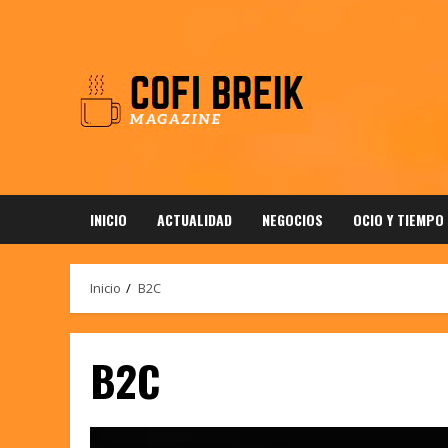
Saltar
al
contenido
INICIO
ACTUALIDAD
NEGOCIOS
OCIO Y TIEMPO
Inicio
B2C
B2C