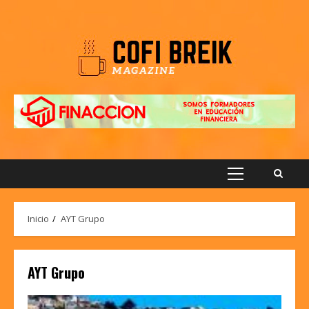
Saltar
al
contenido
Menú
principal
Inicio
AYT Grupo
AYT Grupo