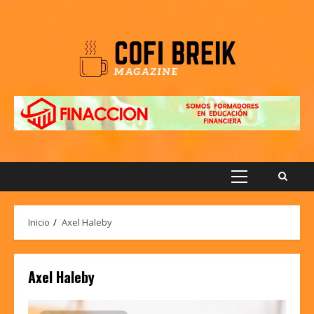
Saltar
al
contenido
Menú
principal
Inicio
Axel Haleby
Axel Haleby