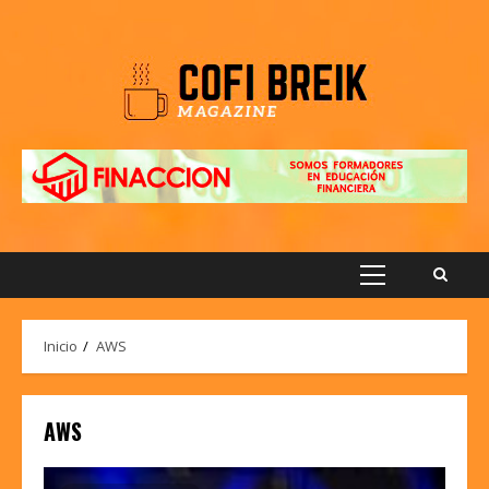
Saltar
al
contenido
Menú
principal
Inicio
AWS
AWS