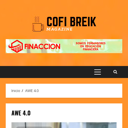
Saltar
al
contenido
Menú
principal
Inicio
AWE 4.0
AWE 4.0