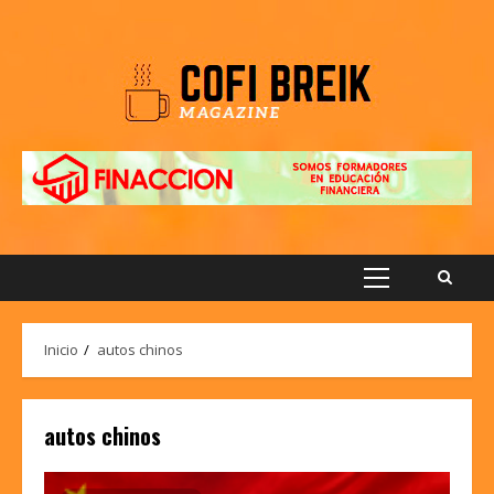
Saltar
al
contenido
Menú
principal
Inicio
autos chinos
autos chinos