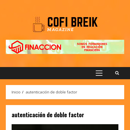
Saltar
al
contenido
Menú
principal
Inicio
autenticación de doble factor
autenticación de doble factor