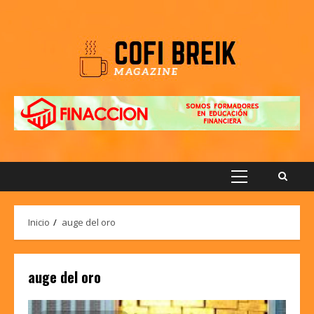
Saltar
al
contenido
Menú
principal
Inicio
auge del oro
auge del oro