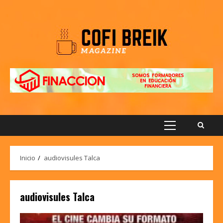
Saltar
al
contenido
Menú
principal
Inicio
audiovisules Talca
audiovisules Talca