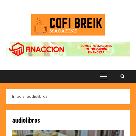
Saltar
al
contenido
Menú
principal
Inicio
audiolibros
audiolibros