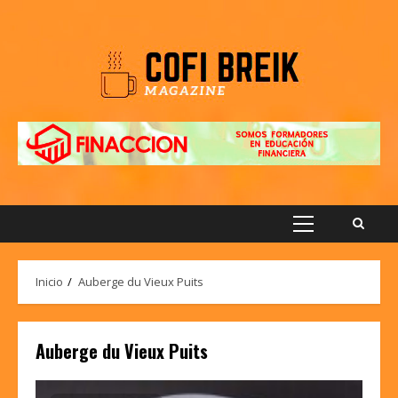
Saltar
al
contenido
Menú
principal
Inicio
Auberge du Vieux Puits
Auberge du Vieux Puits