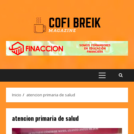
Saltar
al
contenido
Menú
principal
Inicio
atencion primaria de salud
atencion primaria de salud