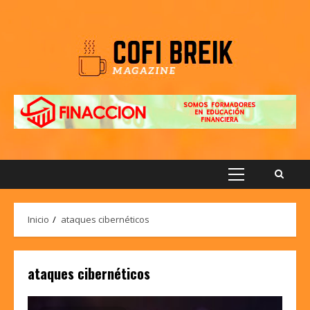
Saltar
al
contenido
Menú
principal
Inicio
ataques cibernéticos
ataques cibernéticos