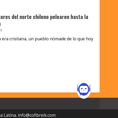
tores del norte chileno pelearon hasta la
a
21
la era cristiana, un pueblo nómade de lo que hoy
a Latina.
info@cofibreik.com