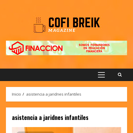
Saltar
al
contenido
Menú
principal
Inicio
asistencia a jaridnes infantiles
asistencia a jaridnes infantiles