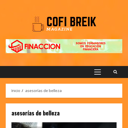
Saltar
al
contenido
Menú
principal
Inicio
asesorías de belleza
asesorías de belleza