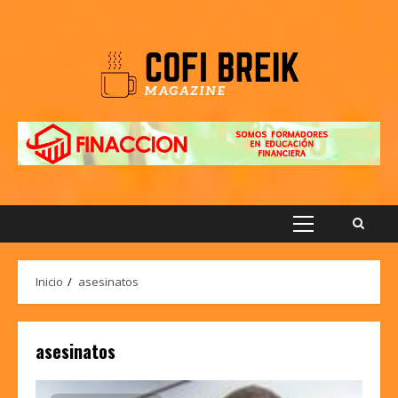
Saltar
al
contenido
Menú
principal
Inicio
asesinatos
asesinatos