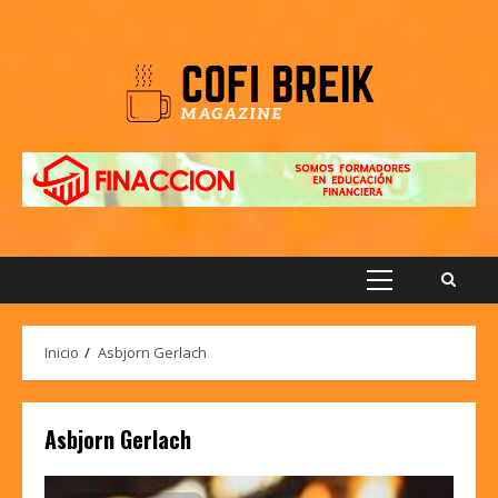
Saltar
al
contenido
Menú
principal
Inicio
Asbjorn Gerlach
Asbjorn Gerlach