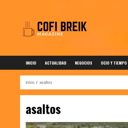
Saltar
al
contenido
INICIO
ACTUALIDAD
NEGOCIOS
OCIO Y TIEMPO
Inicio
asaltos
asaltos