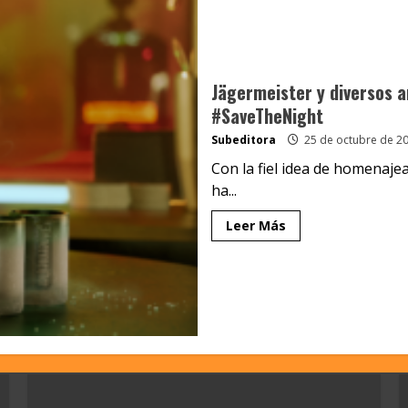
Jägermeister y diversos a
#SaveTheNight
Subeditora
25 de octubre de 2
Con la fiel idea de homenajea
ha...
Leer Más