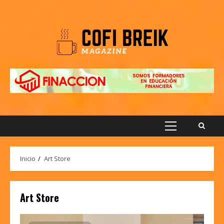
Saltar
al
contenido
Menú
principal
Inicio
Art Store
Art Store