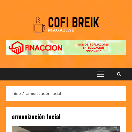
Saltar
al
contenido
Menú
principal
Inicio
armonización facial
armonización facial