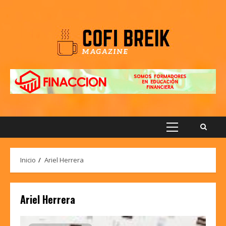
Saltar
al
contenido
Menú
principal
Inicio
Ariel Herrera
Ariel Herrera