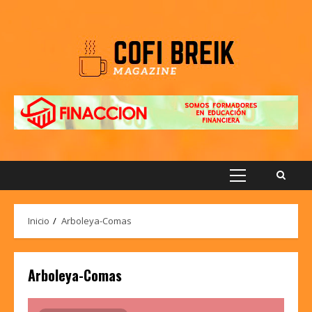
Saltar
al
contenido
Menú
principal
Inicio
Arboleya-Comas
Arboleya-Comas