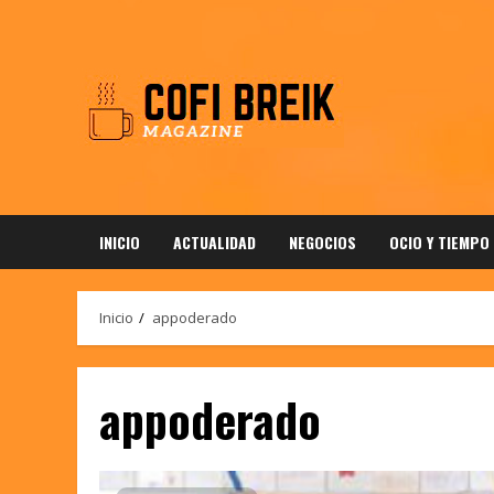
Saltar
al
contenido
INICIO
ACTUALIDAD
NEGOCIOS
OCIO Y TIEMPO
Inicio
appoderado
appoderado