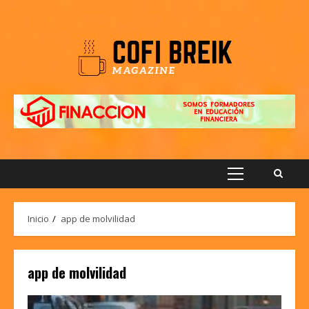
Saltar
al
contenido
Menú
principal
Inicio
app de molvilidad
app de molvilidad