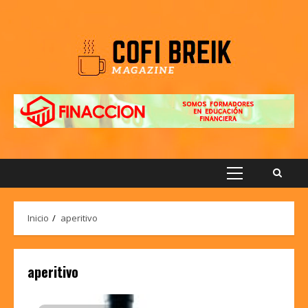
Saltar
al
contenido
Menú
principal
Inicio
aperitivo
aperitivo