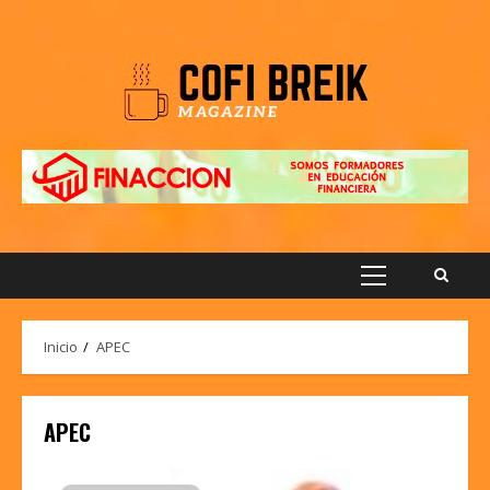
Saltar
al
contenido
Menú
principal
Inicio
APEC
APEC