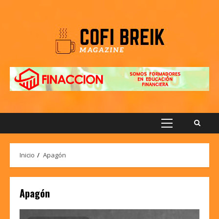
Saltar
al
contenido
Menú
principal
Inicio
Apagón
Apagón