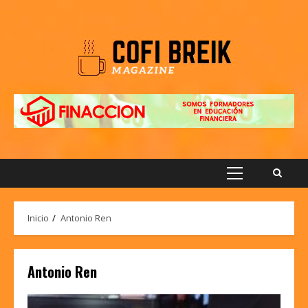
Saltar
al
contenido
Menú
principal
Inicio
Antonio Ren
Antonio Ren