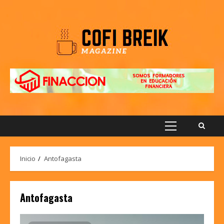
Saltar
al
contenido
Menú
principal
Inicio
Antofagasta
Antofagasta