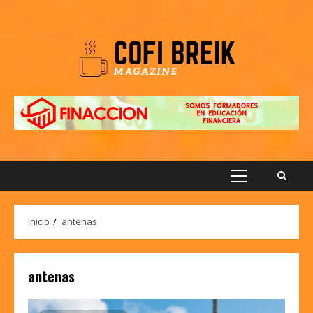
Saltar
al
contenido
Menú
principal
Inicio
antenas
antenas