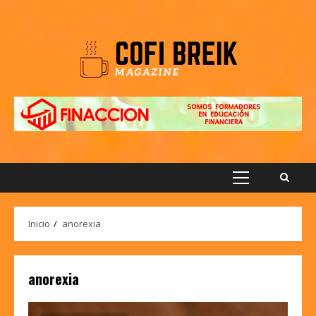
Saltar
al
contenido
Menú
principal
Inicio
anorexia
anorexia