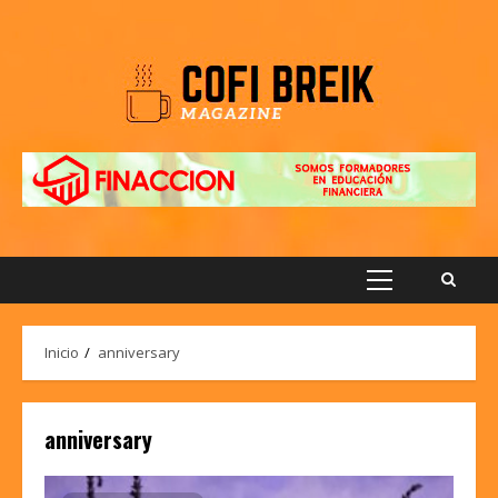
Saltar
al
contenido
Menú
principal
Inicio
anniversary
anniversary