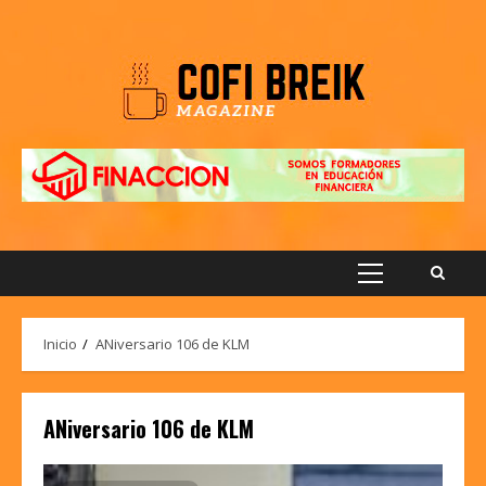
Saltar
al
contenido
Menú
principal
Inicio
ANiversario 106 de KLM
ANiversario 106 de KLM