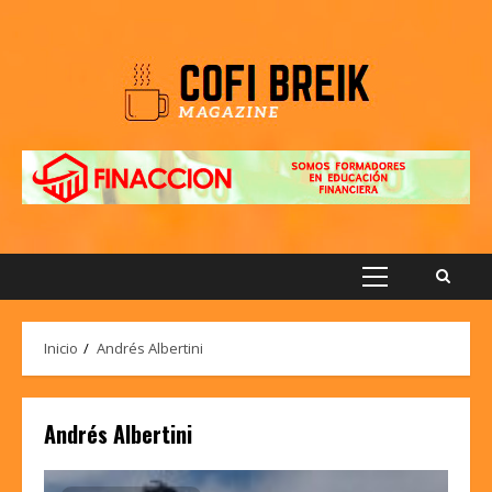
Saltar
al
contenido
Menú
principal
Inicio
Andrés Albertini
Andrés Albertini