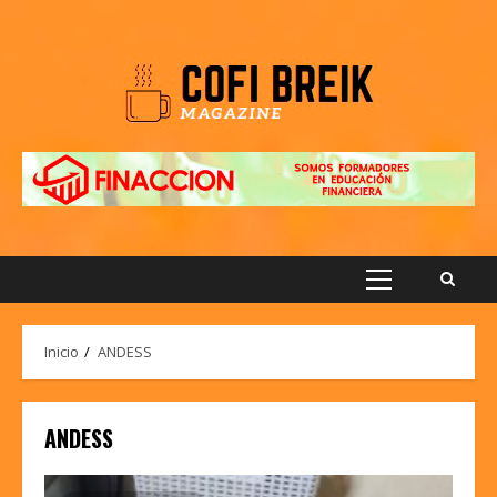
Saltar
al
contenido
Menú
principal
Inicio
ANDESS
ANDESS