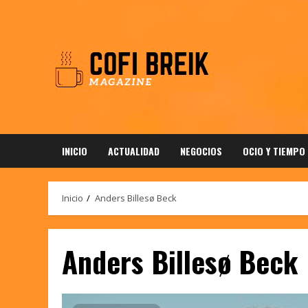
Saltar
al
contenido
INICIO
ACTUALIDAD
NEGOCIOS
OCIO Y TIEMPO
Inicio
Anders Billesø Beck
Anders Billesø Beck