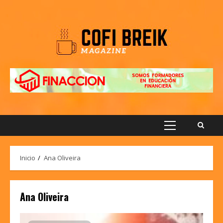
Saltar
al
contenido
Menú
principal
Inicio
Ana Oliveira
Ana Oliveira